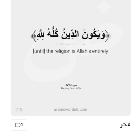
فكر
1