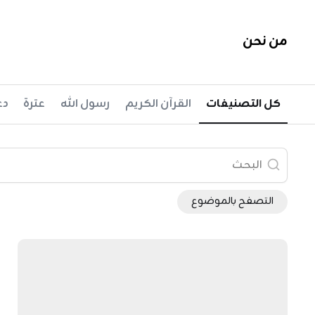
Ski
t
من نحن
conten
كل التصنيفات
القرآن الكريم
رسول الله
عترة
دع
التصفح بالموضوع