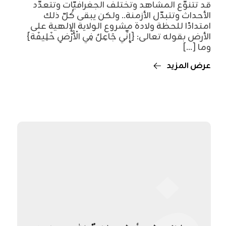
قد تتنوّع المشاهد وتختلف الجغرافيّات وتتعدّد
الأحداث وتتبدّل الأزمنة.. ولكن يبقى كُلّ ذلك
امتدادًا للحظة ولادة مشروع الولاية الإلهية على
الأرض بقوله تعالى: {إِنِّي جَاعِلٌ فِي الْأَرْضِ خَلِيفَة}
وما [...]
عرض المزيد