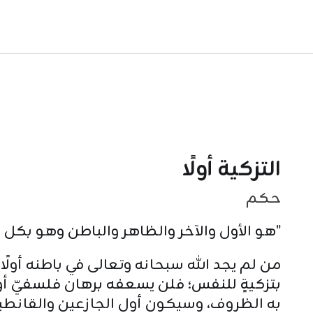
التزكية أولًا
حكم
"هو الأول والآخر والظاهر والباطن وهو بكل
من لم يجد الله سبحانه وتعالى في باطنه أولًا
بتزكيةٍ للنفس؛ فلن يسعفه برهان فلسفيّ أ
به الظروف، وسيكون أول الجازعين والقانطي