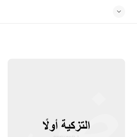
Ski
t
conten