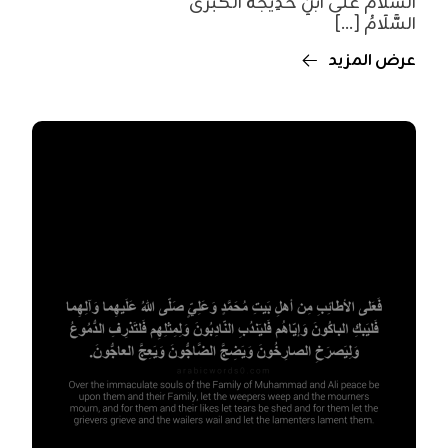
السَّلَامُ عَلَى ابْنِ خَدِيجَةَ الْكُبْرَى
السَّلَامُ [...]
عرض المزيد