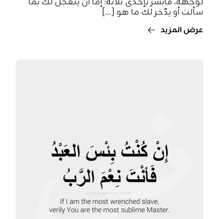
لوجهه، فأبشر بإحدى ثلاثة: إمّا أن يتعجّل لك بما
سألت أو يدّخر لك ما هو [...]
عرض المزيد