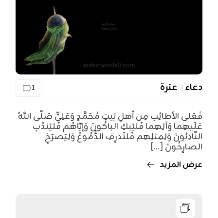
دعاء
عترة
1
فَعَلى الأطائِبِ مِن أهلِ بَيتِ مُحَمَّدٍ وَعَلِيٍّ صَلّى اللهُ
عَلَيهِما وَآلِهِما فَليَبكِ الباكُونَ وَإيّاهُم فَليَندُبِ
النّادِبُونَ وَلِمِثلِهِم فَلتَذرِفِ الدُّمُوعُ وَلِيَصرَخِ
الصارِخُونَ [...]
عرض المزيد