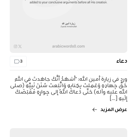
دعاء
3
ورد في زيارة أمين الله: "أشهَدُ أنَّكَ جاهَدتَ في اللهِ
حَقَّ جِهادِهِ وَعَمِلتَ بِكِتابِهِ وَاتَّبَعتَ سُنَنَ نَبِيِّهِ (صلى
الله عليه وآله) حَتّى دَعاكَ اللهُ إلى جِوارِهِ فَقَبَضَكَ
إلَيهِ [...]
عرض المزيد