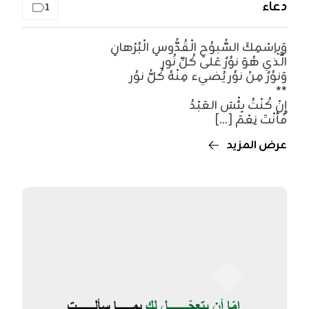
دعاء
1
وَبِاِسْمِكَ السُّبوُحِ الْقُدُّوسِ الْبُرْهانِ
الَّذي هُوَ نوُرٌ عَلى كُلِّ نُور
وَنوُرٌ مِنْ نوُر يُضيء مِنْهُ كُلُّ نوُر
**
إِنْ كُنْتُ بِئْسَ العَبْدُ
فَأنْتَ نِعْمَ [...]
عرض المزيد