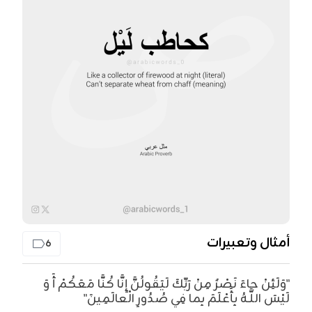
أمثال وتعبيرات
6
"وَلَئِنْ جاءَ نَصْرٌ مِنْ رَبِّكَ لَيَقُولُنَّ إِنَّا كُنَّا مَعَكُمْ أَ وَ
لَيْسَ اللَّـهُ بِأَعْلَمَ بِما فِي صُدُورِ الْعالَمِينَ"