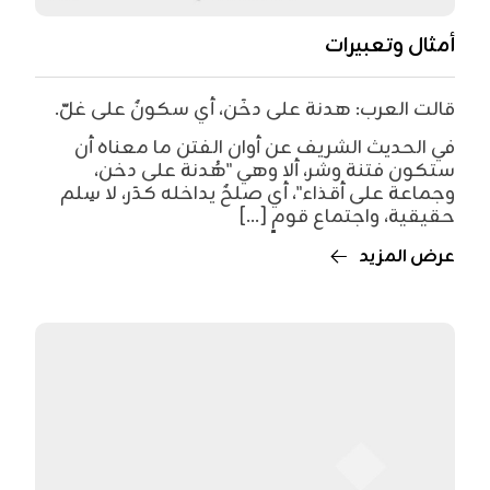
أمثال وتعبيرات
قالت العرب: هدنة على دخَن، أي سكونٌ على غلّ.
في الحديث الشريف عن أوان الفتن ما معناه أن
ستكون فتنة وشر، ألا وهي "هُدنة على دخن،
وجماعة على أقذاء"، أي صلحٌ يداخله كدَر، لا سِلم
حقيقية، واجتماع قومٍ [...]
عرض المزيد