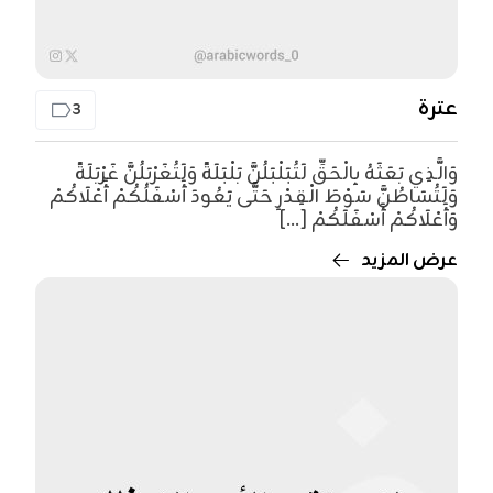
عترة
3
وَالَّذِي بَعَثَهُ بِالْحَقِّ لَتُبَلْبَلُنَّ بَلْبَلَةً وَلَتُغَرْبَلُنَّ غَرْبَلَةً
وَلَتُسَاطُنَّ سَوْطَ الْقِدْرِ حَتَّى يَعُودَ أَسْفَلُكُمْ أَعْلَاكُمْ
وَأَعْلَاكُمْ أَسْفَلَكُمْ [...]
عرض المزيد