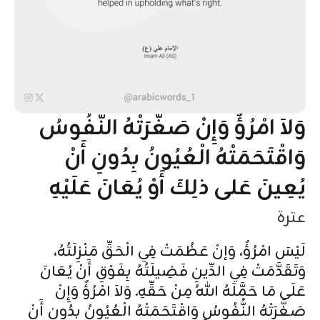
وَلاَ امْرُؤٌ وَإِنْ صَغَّرَتْهُ النُّفُوسُ
وَاقْتَحَمَتْهُ الْعُيُونُ بِدُونِ أَنْ
يُعِينَ عَلى ذلِكَ أَوْ يُعَانَ عَلَيْهِ
عترة
لَيْسَ امْرُؤٌ، وَإنْ عَظُمَتْ فِي الْحَقِّ مَنْزِلَتُهُ،
وَتَقَدَّمَتْ فِي الدِّينِ فَضِيلَتُهُ بِفَوْقِ أَنْ يُعَانَ
عَلَى مَا حَمَّلَهُ اللهُ مِنْ حَقِّهِ. وَلاَ امْرُؤٌ وَإِنْ
صَغَّرَتْهُ النُّفُوسُ وَاقْتَحَمَتْهُ الْعُيُونُ بِدُونِ أَنْ