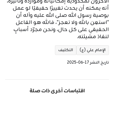
الآخرون لمحدودية إمكانياته وموارده وتأثيره،
أنه يمكنه أن يحدث تغييرًا حقيقيًا لو عمل
بوصية رسول الله صلى الله عليه وآله أن
"استعِن بالله ولا تعجز"، فالله هو الفاعل
الحقيقي على كل حال، ونحن مجرّد أسبابٍ
لنفاذ مشيئته.
الإمام علي (ع)
التكليف
تاريخ النشر 17-06-2025
اقتباسات أخرى ذات صلة