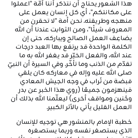
هذا الشعور يحتاج أن نتذكر أننا أمّة "اعملوا
على مكانتكم"، أي كل إنسان يعمل على
منهجه وطريقته. نحن أمة "لا تحقرن من
المعروف شيئًا"، ومن الثوابت عندنا أن الله
يضاعِف العمل الصالح ويباركه، حتى إن
الكلمة الواحدة قد يرتفع بها العبد درجات
عند الله، والفعل الخيّر قد يغفر الله به ما
تقدّم من الذنب وما تأخّر. وفي السيرة أن النبيّ
صلى الله عليه وإله في معاركه كان يلقي
قبضة من تُراب في وجه الجيش المعادي
فينهزمون جميعًا (روي هذا الخبر عن بدر
وحُنين ومواقف أخرى) ليعلّمنا الله بذلك أن
العمل القليل يأتي بالأثر الكبير.
خطبة الإمام بالمنشور هي توجيه للإنسان
الذي يستصغر نفسه وربما يستصغره