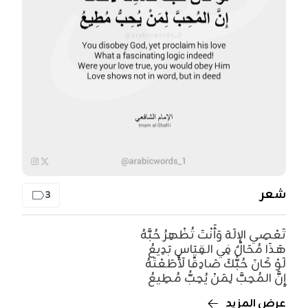
شعر
3
تَعْصِي الإِلَهَ وَأَنْتَ تُظْهِرُ حُبَّهُ
هَذَا مُحَالٌ فِي القِيَاسِ بَدِيعُ
لَوْ كَانَ حُبُّكَ صَادِقًا لَأَطَعْتَهُ
إِنَّ المُحِبَّ لِمَنْ يُحِبُّ مُطِيعُ
عرض المزيد