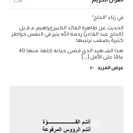
القرآن الكريم
5
في رثاء "الحاج"
الحديث عن ظاهرة القائد الكبير إبراهيم عـ.قـ.يل
(الحاج عبد القـ/در) رحمه الله يثير في النفس خواطر
كثيرة يصعب ترتيبها.
هذا الشـ.هيد الذي قضى حياته كلها، منها 40
عامًا على الأقل [...]
عرض المزيد