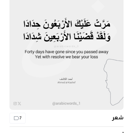
شعر
7