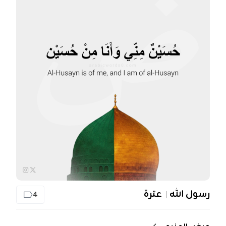
رسول الله
عترة
4