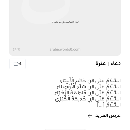
دعاء
عترة
4
السَّلَامُ عَلَى ابْنِ خَاتَمِ الْأَنْبِيَاءِ
السَّلَامُ عَلَى ابْنِ سَيِّدِ الْأَوْصِيَاءِ
السَّلَامُ عَلَى ابْنِ فَاطِمَةَ الزَّهْرَاءِ
السَّلَامُ عَلَى ابْنِ خَدِيجَةَ الْكُبْرَى
السَّلَامُ [...]
عرض المزيد