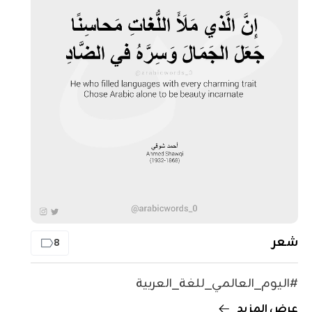
شعر
8
#اليوم_العالمي_للغة_العربية
عرض المزيد