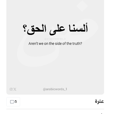
عترة
5