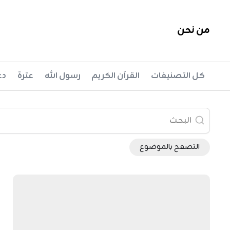
Ski
t
من نحن
conten
كل التصنيفات
القرآن الكريم
رسول الله
عترة
دع
التصفح بالموضوع