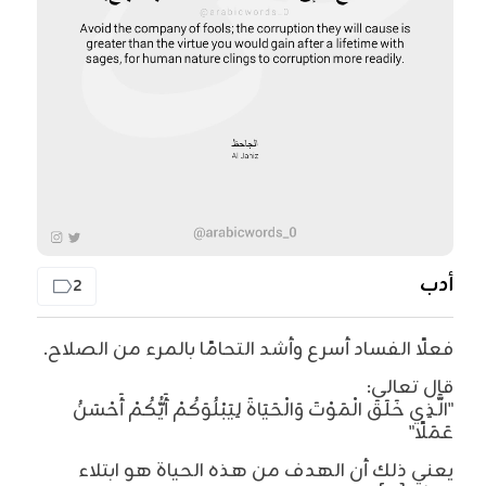
أدب
2
فعلًا الفساد أسرع وأشد التحامًا بالمرء من الصلاح.
قال تعالى:
"الَّذِي خَلَقَ الْمَوْتَ وَالْحَيَاةَ لِيَبْلُوَكُمْ أَيُّكُمْ أَحْسَنُ
عَمَلًا"
يعني ذلك أن الهدف من هذه الحياة هو ابتلاء