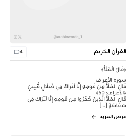
القرآن الكريم
4
﴿قَالَ الْمَلَأُ﴾
سورة الأعراف
قَالَ المَلَأُ مِن قَومِهِ إِنَّا لَنَرَاكَ فِي ضَلَالٍ مُّبِينٍ
قَالَ المَلَأُ الَّذِينَ كَفَرُوا مِن قَومِهِ إِنَّا لَنَرَاكَ فِي
سَفَاهَةٍ [...]
عرض المزيد