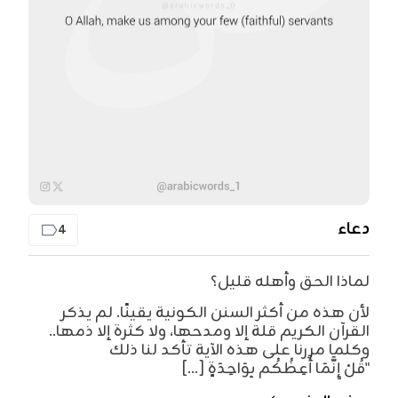
دعاء
4
لماذا الحق وأهله قليل؟
لأن هذه من أكثر السنن الكونية يقينًا. لم يذكر
القرآن الكريم قلة إلا ومدحها، ولا كثرة إلا ذمها..
وكلما مررنا على هذه الآية تأكد لنا ذلك
"قُلْ إِنَّمَا أَعِظُكُم بِوَاحِدَةٍ [...]