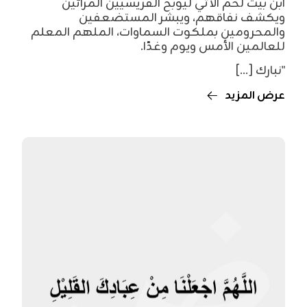
ابن بيت لحم الآتي ليوبخ الفريسيين المرائين
ويكشف نفاقهم، ويبشر المستضعفين
والمحرومين بملكوت السماوات، الملهم المعلم
للعالمين الأمس ويوم وغدًا.
"نبارك [...]
عرض المزيد